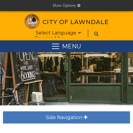
More Options
cog
CITY OF LAWNDALE
Form Field 1
Powered by
MENU
Side Navigation
plus