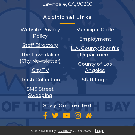
Lawndale, CA, 90260
Additional Links
Website Privacy
Municipal Code
Policy
Employment
Staff Directory
L.A. County Sheriff's
The Lawndalian
Department
(City Newsletter)
County of Los
City TV
Angeles
Trash Collection
Staff Login
SMS Street
Sweeping
Stay Connected
Login
Site Powered by:
Civiclive
© 2004-2026