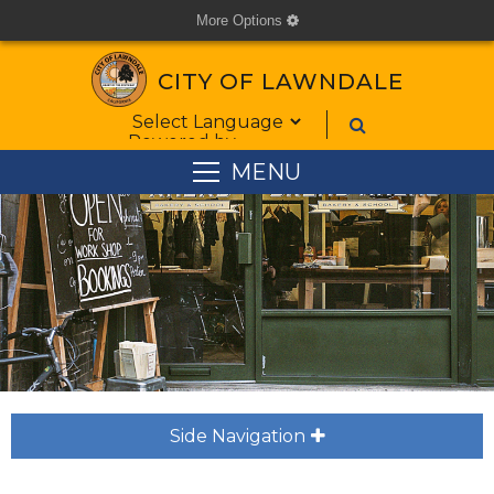
More Options
cog
CITY OF LAWNDALE
Form Field 1
Powered by
MENU
Side Navigation
plus