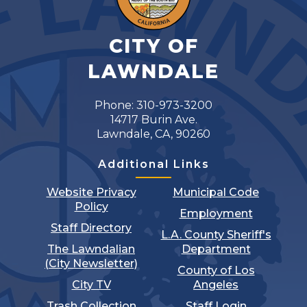
CITY OF
LAWNDALE
Phone: 310-973-3200
14717 Burin Ave.
Lawndale, CA, 90260
Additional Links
Website Privacy
Municipal Code
Policy
Employment
Staff Directory
L.A. County Sheriff's
The Lawndalian
Department
(City Newsletter)
County of Los
City TV
Angeles
Trash Collection
Staff Login